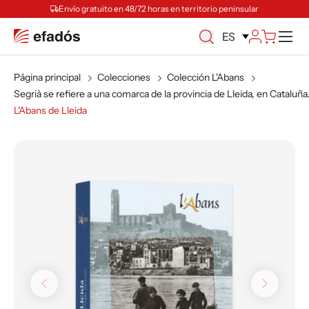
Envío gratuito en 48/72 horas en territorio peninsular
M
ES
Página principal
Colecciones
Colección L'Abans
Segrià se refiere a una comarca de la provincia de Lleida, en Cataluña
L'Abans de Lleida