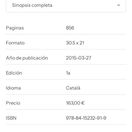
Sinopsis completa
Paginas
856
Formato
30.5 x 21
Año de publicación
2015-03-27
Edición
1a
Idioma
Català
Precio
163,00 €
ISBN
978-84-15232-91-9