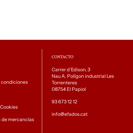
CONTACTO
Carrer d’Edison, 3
Nau A. Polígon industrial Les
 condiciones
Torrenteres
08754 El Papiol
93 673 12 12
e Cookies
info@efados.cat
n de mercancías