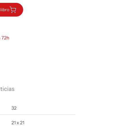
libro
n 72h
ticias
32
21 x 21