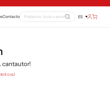
ós
Contacto
ES
h
.. cantautor!
RCÈ GALÍ