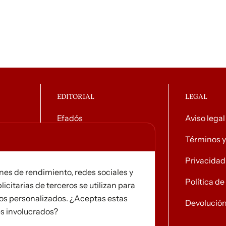
EDITORIAL
LEGAL
Efadós
Aviso legal
o general
Contacto
Términos y
Tiendas
Privacidad
ines de rendimiento, redes sociales y
Noticias
Política d
licitarias de terceros se utilizan para
ios personalizados. ¿Aceptas estas
Devolució
es involucrados?