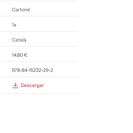
Cartoné
1a
Català
14,80 €
978-84-15232-29-2
Descargar