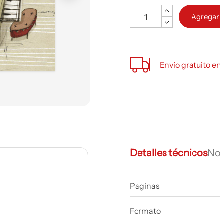
Cantidad
Agregar 
Envío gratuito e
Detalles técnicos
No
Paginas
Formato