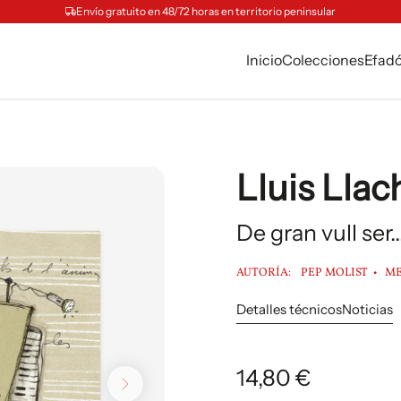
Envío gratuito en 48/72 horas en territorio peninsular
Inicio
Colecciones
Efad
Lluis Llac
De gran vull ser.
AUTORÍA:
PEP MOLIST
ME
Detalles técnicos
Noticias
14,80 €