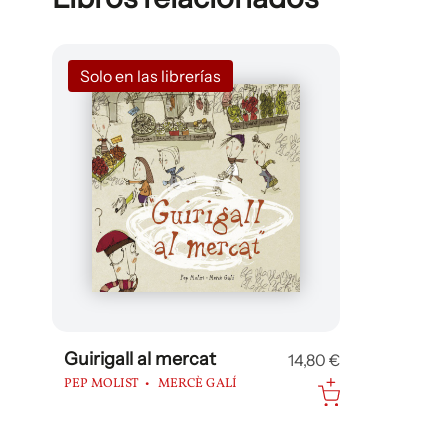
Solo en las librerías
Guirigall al mercat
14,80 €
PEP MOLIST
MERCÈ GALÍ