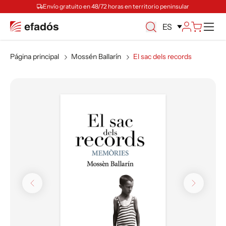
Envío gratuito en 48/72 horas en territorio peninsular
M
ES
Página principal
Mossén Ballarín
El sac dels records