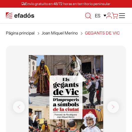
Envío gratuito en 48/72 horas en territorio peninsular
M
ES
Página principal
Joan Miquel Merino
GEGANTS DE VIC