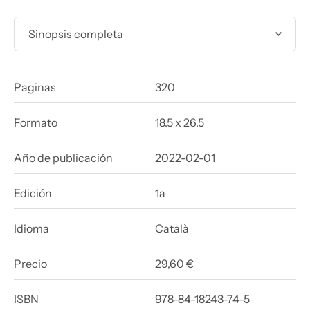
Sinopsis completa
Paginas
320
Formato
18.5 x 26.5
Año de publicación
2022-02-01
Edición
1a
Idioma
Català
Precio
29,60 €
ISBN
978-84-18243-74-5