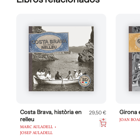
Costa Brava, història en
Girona e
29,50 €
relleu
JOAN BOA
MARC AULADELL
JOSEP AULADELL