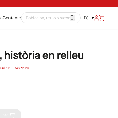
ós
Contacto
ES
 història en relleu
LLUÍS PERMANYER
libro