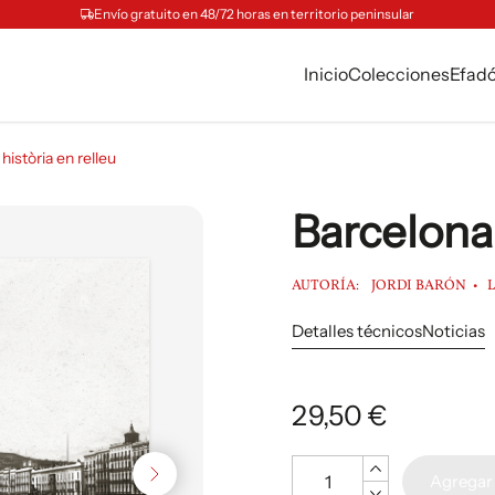
Envío gratuito en 48/72 horas en territorio peninsular
Inicio
Colecciones
Efad
història en relleu
Barcelona,
AUTORÍA:
JORDI BARÓN
Detalles técnicos
Noticias
29,50 €
Cantidad
Agregar 