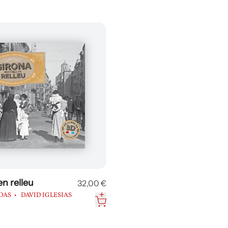
n relleu
32,00 €
DAS
DAVID IGLESIAS