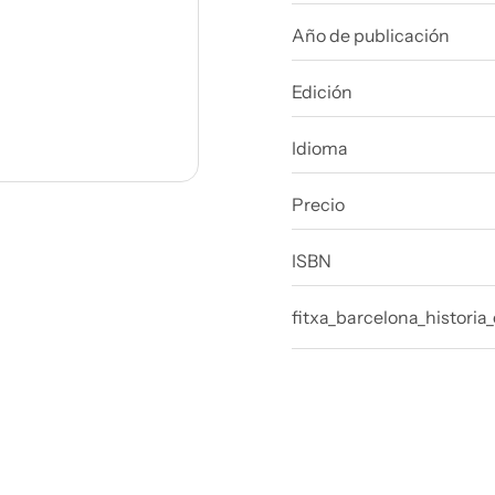
Año de publicación
Edición
e en La
 la ciudad. Ha
Idioma
. Ha publicado
s (Miró,...
Precio
ISBN
fitxa_barcelona_historia_