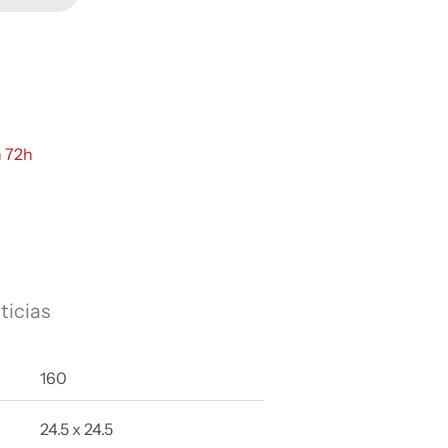
n 72h
ticias
160
24.5 x 24.5