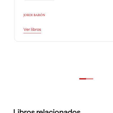
LLUÍS PERMANYER
Nace en 1939 en Barcelona. Es periodista. Escrib
Vanguardia desde 1966, de la cual es cronista de
dirigido y presentado seis documentales en TV3
80 libros sobre poetas (Sagarra o Brossa) y artista
Ver libros
…
Libros relacionados