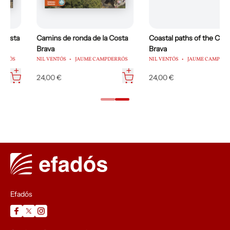
Camins de ronda de la Costa
Coastal paths of the Costa
Brava
Brava
NIL VENTÓS
JAUME CAMPDERRÓS
NIL VENTÓS
JAUME CAMPDERRÓS
24,00 €
24,00 €
…
Efadós