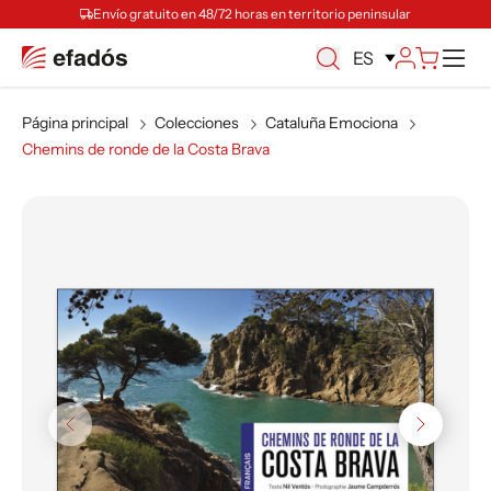
Envío gratuito en 48/72 horas en territorio peninsular
M
ES
Página principal
Colecciones
Cataluña Emociona
Chemins de ronde de la Costa Brava