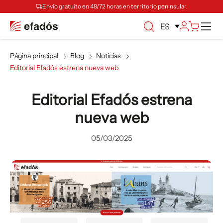
Envío gratuito en 48/72 horas en territorio peninsular
M
ES
Página principal
Blog
Noticias
Editorial Efadós estrena nueva web
Editorial Efadós estrena
nueva web
05/03/2025