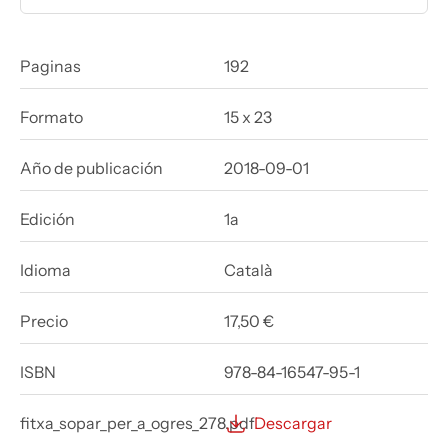
Paginas
192
Formato
15 x 23
Año de publicación
2018-09-01
Edición
1a
Idioma
Català
Precio
17,50 €
ISBN
978-84-16547-95-1
fitxa_sopar_per_a_ogres_278.pdf
Descargar