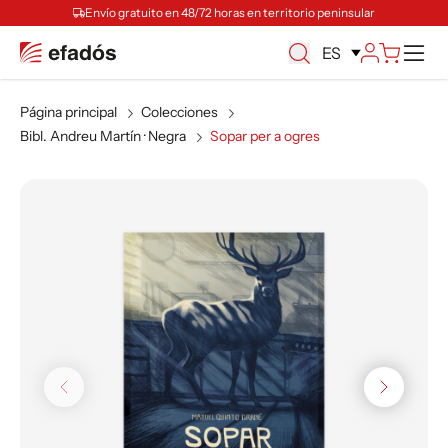
Envío gratuito en 48/72 horas en territorio peninsular
M
ES
Página principal
Colecciones
Bibl. Andreu Martín · Negra
Sopar per a ogres