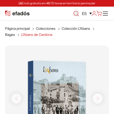
Envío gratuito en 48/72 horas en territorio peninsular
M
ES
Página principal
Colecciones
Colección L'Abans
Bages
L'Abans de Cardona