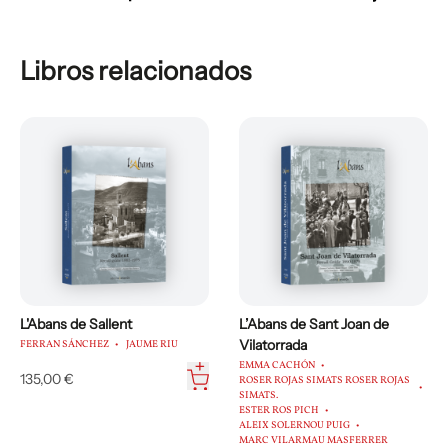
Libros relacionados
Fuera de stock
L'Abans de Sant Vicenç de
L'Abans de Manresa
Castellet
GAL·LA GARCIA CASARRAMONA
ARMAND FERRER TÉLLEZ
101,75 €
NÚRIA PUÉRTOLAS CARASUSÁN
JORDI SUBIRANA LLADÓ
175,00 €