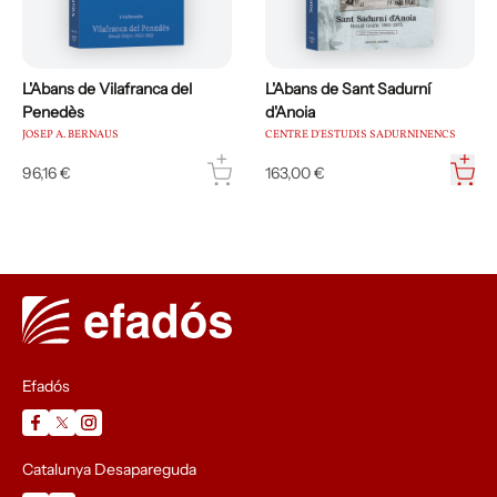
L'Abans de Vilafranca del
L'Abans de Sant Sadurní
Penedès
d'Anoia
JOSEP A. BERNAUS
CENTRE D'ESTUDIS SADURNINENCS
96,16 €
163,00 €
Efadós
Catalunya Desapareguda