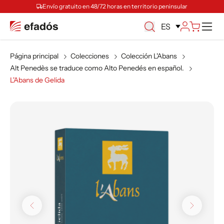
Envío gratuito en 48/72 horas en territorio peninsular
M
ES
Página principal
Colecciones
Colección L'Abans
Alt Penedès se traduce como Alto Penedés en español.
L'Abans de Gelida