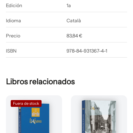
Edición
1a
Idioma
Català
Precio
83,84 €
ISBN
978-84-931367-4-1
Libros relacionados
Fuera de stock