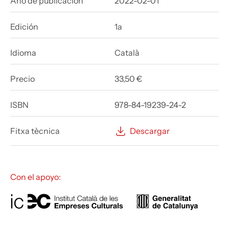
Año de publicación
2022-02-01
Edición
1a
Idioma
Català
Precio
33,50 €
ISBN
978-84-19239-24-2
Fitxa tècnica
Descargar
Con el apoyo: