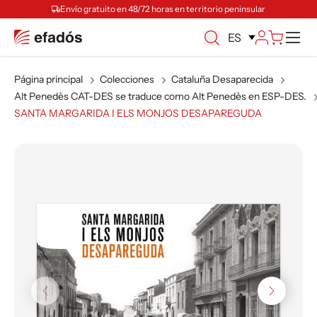
Envío gratuito en 48/72 horas en territorio peninsular
M
ES
Página principal
Colecciones
Cataluña Desaparecida
Alt Penedès CAT-DES se traduce como Alt Penedès en ESP-DES.
SANTA MARGARIDA I ELS MONJOS DESAPAREGUDA